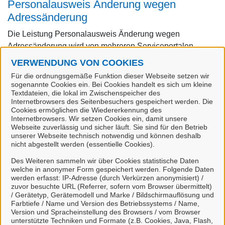
Personalausweis Änderung wegen
Adressänderung
Die Leistung Personalausweis Änderung wegen
Adressänderung wird von mehreren Serviceportalen
angeboten. Bitte wählen Sie Ihr Serviceportal aus.
VERWENDUNG VON COOKIES
Für die ordnungsgemäße Funktion dieser Webseite setzen wir
sogenannte Cookies ein. Bei Cookies handelt es sich um kleine
Textdateien, die lokal im Zwischenspeicher des
Internetbrowsers des Seitenbesuchers gespeichert werden. Die
Cookies ermöglichen die Wiedererkennung des
Internetbrowsers. Wir setzen Cookies ein, damit unsere
Webseite zuverlässig und sicher läuft. Sie sind für den Betrieb
unserer Webseite technisch notwendig und können deshalb
nicht abgestellt werden (essentielle Cookies).
Des Weiteren sammeln wir über Cookies statistische Daten
Adressänderung auf der eID-
welche in anonymer Form gespeichert werden. Folgende Daten
werden erfasst: IP-Adresse (durch Verkürzen anonymisiert) /
Karte beantragen (Stadt Leer)
zuvor besuchte URL (Referrer, sofern vom Browser übermittelt)
/ Gerätetyp, Gerätemodell und Marke / Bildschirmauflösung und
Farbtiefe / Name und Version des Betriebssystems / Name,
Version und Spracheinstellung des Browsers / vom Browser
unterstützte Techniken und Formate (z.B. Cookies, Java, Flash,