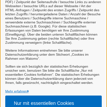
PDF) / Zeitpunkt der Seitenaufrufe / besuchte Links zu anderen
Webseiten / besuchte URLs auf dieser Webseite / Art der
HTML-Anfragen / Zeitpunkt des ersten Zugriffs / Zeitpunkt des
letzten Zugriffs / heruntergeladene Daten / Anzahl der Besuche
eines Benutzers / Suchbegriffe interne Suchmaschine /
verwendete externe Suchmaschinen / Suchbegriffe externer
Suchmaschinen (z.B. Google). Für diese statistischen
Erfassungen von Daten benötigen wir Ihre Zustimmung
(Einwilligung). Über die beiden unteren Schaltflächen können
Sie Ihre Zustimmung geben (rechte Schaltfläche) oder Ihre
Personalausweis Änderung wegen
Zustimmung verweigern (linke Schaltfläche).
Adressänderung (Stadt Leer)
Weitere Informationen entnehmen Sie bitte unserer
Datenschutzerklärung unter dem Stichwort „Cookies im
Rahmen von Matomo“.
Sollten sie sich bezüglich der statistischen Erhebungen
unsicher sein, benutzen Sie bitte die Schaltfläche „Nur mit
essentiellen Cookies fortfahren“. Die statistischen Erhebungen
können über die Datenschutzerklärung dann jederzeit von
Ihnen, falls gewünscht, nachträglich eingeschaltet werden.
Stadt Leer
Mehr erfahren
Alle Rechte vorbehalten
Nur mit essentiellen
Cookies