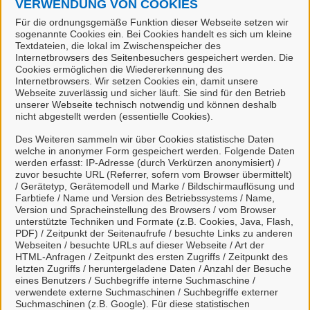
VERWENDUNG VON COOKIES
Links & Onlinedienste
Für die ordnungsgemäße Funktion dieser Webseite setzen wir
sogenannte Cookies ein. Bei Cookies handelt es sich um kleine
Textdateien, die lokal im Zwischenspeicher des
Internetbrowsers des Seitenbesuchers gespeichert werden. Die
Cookies ermöglichen die Wiedererkennung des
Internetbrowsers. Wir setzen Cookies ein, damit unsere
Webseite zuverlässig und sicher läuft. Sie sind für den Betrieb
unserer Webseite technisch notwendig und können deshalb
nicht abgestellt werden (essentielle Cookies).
Des Weiteren sammeln wir über Cookies statistische Daten
welche in anonymer Form gespeichert werden. Folgende Daten
Bescheinigung der Erkenntnisse aus der
werden erfasst: IP-Adresse (durch Verkürzen anonymisiert) /
zuvor besuchte URL (Referrer, sofern vom Browser übermittelt)
Zuverlässigkeitsprüfung
/ Gerätetyp, Gerätemodell und Marke / Bildschirmauflösung und
Farbtiefe / Name und Version des Betriebssystems / Name,
Version und Spracheinstellung des Browsers / vom Browser
Für mit
markierte Onlinedienste müssen Sie sich
unterstützte Techniken und Formate (z.B. Cookies, Java, Flash,
in unserem Portal anmelden. Falls Sie noch keinen
PDF) / Zeitpunkt der Seitenaufrufe / besuchte Links zu anderen
Webseiten / besuchte URLs auf dieser Webseite / Art der
Login besitzen, können Sie sich schnell und einfach
HTML-Anfragen / Zeitpunkt des ersten Zugriffs / Zeitpunkt des
hier
registrieren.
letzten Zugriffs / heruntergeladene Daten / Anzahl der Besuche
eines Benutzers / Suchbegriffe interne Suchmaschine /
verwendete externe Suchmaschinen / Suchbegriffe externer
Suchmaschinen (z.B. Google). Für diese statistischen