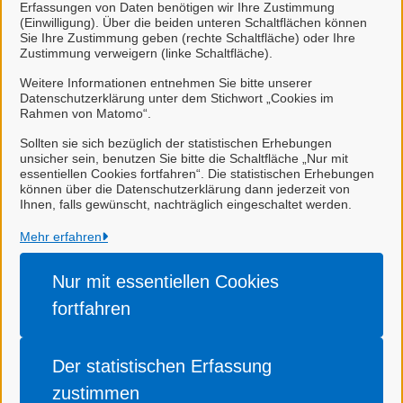
Erfassungen von Daten benötigen wir Ihre Zustimmung
(Einwilligung). Über die beiden unteren Schaltflächen können
Kontakt
Sie Ihre Zustimmung geben (rechte Schaltfläche) oder Ihre
Zustimmung verweigern (linke Schaltfläche).
Weitere Informationen entnehmen Sie bitte unserer
Sicherheit und Ordnung
Datenschutzerklärung unter dem Stichwort „Cookies im
Rahmen von Matomo“.
Sollten sie sich bezüglich der statistischen Erhebungen
unsicher sein, benutzen Sie bitte die Schaltfläche „Nur mit
essentiellen Cookies fortfahren“. Die statistischen Erhebungen
können über die Datenschutzerklärung dann jederzeit von
Ihnen, falls gewünscht, nachträglich eingeschaltet werden.
Stadt Leer
Mehr erfahren
Alle Rechte vorbehalten
Nur mit essentiellen
Cookies
fortfahren
Impressum
Datenschutzerklärung
Der statistischen
Erfassung
Datenschutzerklärung
zustimmen