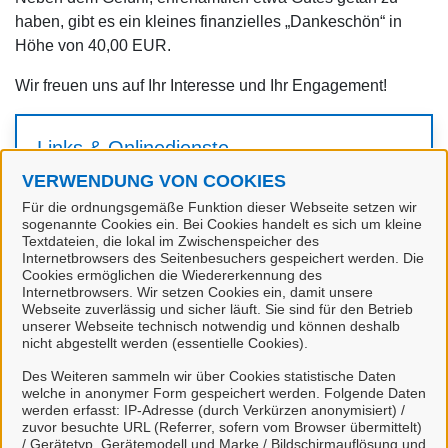
haben, gibt es ein kleines finanzielles „Dankeschön“ in
Höhe von 40,00 EUR.
Wir freuen uns auf Ihr Interesse und Ihr Engagement!
Links & Onlinedienste
VERWENDUNG VON COOKIES
Für die ordnungsgemäße Funktion dieser Webseite setzen wir
sogenannte Cookies ein. Bei Cookies handelt es sich um kleine
Textdateien, die lokal im Zwischenspeicher des
Internetbrowsers des Seitenbesuchers gespeichert werden. Die
Cookies ermöglichen die Wiedererkennung des
Internetbrowsers. Wir setzen Cookies ein, damit unsere
Webseite zuverlässig und sicher läuft. Sie sind für den Betrieb
unserer Webseite technisch notwendig und können deshalb
nicht abgestellt werden (essentielle Cookies).
zum Antragsverfahren
Des Weiteren sammeln wir über Cookies statistische Daten
welche in anonymer Form gespeichert werden. Folgende Daten
Für mit
markierte Onlinedienste müssen Sie sich
werden erfasst: IP-Adresse (durch Verkürzen anonymisiert) /
zuvor besuchte URL (Referrer, sofern vom Browser übermittelt)
in unserem Portal anmelden. Falls Sie noch keinen
/ Gerätetyp, Gerätemodell und Marke / Bildschirmauflösung und