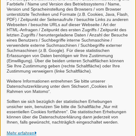
Login besitzen, können Sie sich schnell und einfach
Farbtiefe / Name und Version des Betriebssystems / Name,
Version und Spracheinstellung des Browsers / vom Browser
hier
registrieren.
unterstützte Techniken und Formate (z.B. Cookies, Java, Flash,
PDF) / Zeitpunkt der Seitenaufrufe / besuchte Links zu anderen
Webseiten / besuchte URLs auf dieser Webseite / Art der
HTML-Anfragen / Zeitpunkt des ersten Zugriffs / Zeitpunkt des
letzten Zugriffs / heruntergeladene Daten / Anzahl der Besuche
Kontakt
eines Benutzers / Suchbegriffe interne Suchmaschine /
verwendete externe Suchmaschinen / Suchbegriffe externer
Suchmaschinen (z.B. Google). Für diese statistischen
Zum Kontaktformular
Erfassungen von Daten benötigen wir Ihre Zustimmung
(Einwilligung). Über die beiden unteren Schaltflächen können
Sie Ihre Zustimmung geben (rechte Schaltfläche) oder Ihre
Zustimmung verweigern (linke Schaltfläche).
Weitere Informationen entnehmen Sie bitte unserer
Wahlamt
Datenschutzerklärung unter dem Stichwort „Cookies im
Rahmen von Matomo“.
Sollten sie sich bezüglich der statistischen Erhebungen
unsicher sein, benutzen Sie bitte die Schaltfläche „Nur mit
essentiellen Cookies fortfahren“. Die statistischen Erhebungen
können über die Datenschutzerklärung dann jederzeit von
Ihnen, falls gewünscht, nachträglich eingeschaltet werden.
Stadt Leer
Mehr erfahren